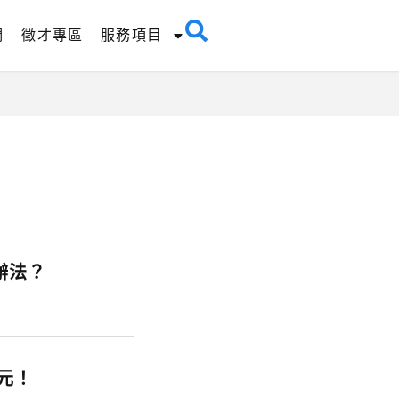
們
徵才專區
服務項目
辦法？
元！