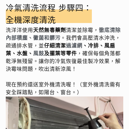
冷氣清洗流程 步驟四：
全機深度清洗
洗洋洋使用
天然無毒藥劑
清潔並除霉，
徹底清除
內部積塵、黴菌和髒污
。我們會高壓清水沖洗，
疏通排水管，並
仔細清潔
過濾網
、冷排、風扇
葉、水盤、
風鼓
及擺葉等零件
，確保每個角落都
乾淨無殘留。讓你的冷氣恢復最佳製冷效果，解
決霉味問題，吹出清新涼風！
現在預約還送室外機清洗喔！（室外機清洗需有
安全踩踏點，如陽台、窗台。）