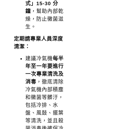
式」15-30 分
鐘
，幫助內部乾
燥，防止黴菌滋
生。
定期請專業人員深度
清潔：
建議冷氣機
每半
年至一年要進行
一次專業清洗及
消毒
，徹底清除
冷氣機內部積塵
和黴菌等髒汙，
包括冷排、水
盤、風鼓、擺葉
等清洗，並且殺
菌消毒後確保冷