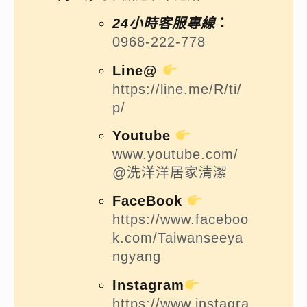
24小時客服專線
：
0968-222-778
Line@
https://line.me/R/ti/
p/
Youtube
www.youtube.com/
@洗洋洋居家清潔
FaceBook
https://www.faceboo
k.com/Taiwanseeya
ngyang
Instagram
https://www.instagra