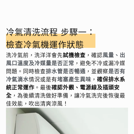
冷氣清洗流程 步驟一：
檢查冷氣機運作狀態
洗冷氣前，洗洋洋會先
試機檢查
，確認
風量、出
風口溫度及冷媒量是否正常
，避免不冷或漏冷媒
問題。同時檢查
排水管是否暢通
，並觀察
是否有
冷氣滴水
情況或是有
堵塞產生異味
，
確保排水系
統正常運作
。最後
確認外觀、電源線及插頭安
全
，為後續清洗做好準備，讓冷氣洗完後恢復最
佳效能，吹出清爽涼風！