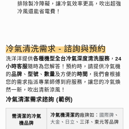
排除製冷障礙，讓冷氣效率更高，吹出超強
冷風還能省電費！
冷氣清洗需求 - 諮詢與預約
洗洋洋提供
各種機型全台冷氣深度清洗服務
，
24
小時客服
隨時為您解答！預約時，請提供冷氣機
的
品牌
、
型號
、
數量
及方便的
時間
，我們會根據
您的需求指派專業師傅到府服務，讓您的冷氣煥
然一新，吹出清新涼風！
冷氣清潔需求諮詢 (範例)
冷氣機清潔的
廠牌如：
國際牌
、
需清潔的冷氣
大金
、
日立
、三洋、東元等品牌
機品牌