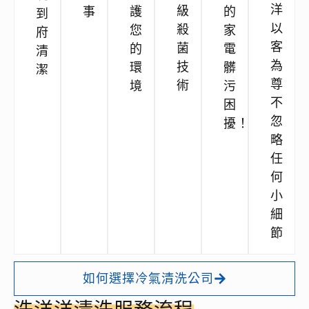
洋
級
事
護
的
到
以
殺
您
家
府
客
菌
的
電
清
為
技
環
髒
潔
尊
術
境
污
不
困
忽
擾！
略
任
何
小
細
節
如何選擇冷氣清洗公司