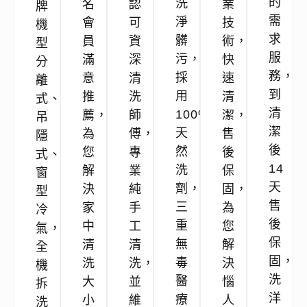
的
洗
名
認
業
牌
需
淨
會
可
技
機
求
髒
員
資
術，
型
服
污，
滿
深
快
分
務，
採
意
清
速
離
到
用
推
洗
清
式、
清
100%
薦，
師
潔，
吊
潔
天
為
傅，
售
隱
後
然
您
專
後
式、
14
洗
解
業
保
窗
天
劑，
決
純
固，
型
售
三
家
手
為
冷
後
重
中
工
您
氣，
保
無
清
清
解
全
固，
毒
洗
洗，
決
機
洗
醫
大
並
惱
拆
洋
療
小
維
人
洗