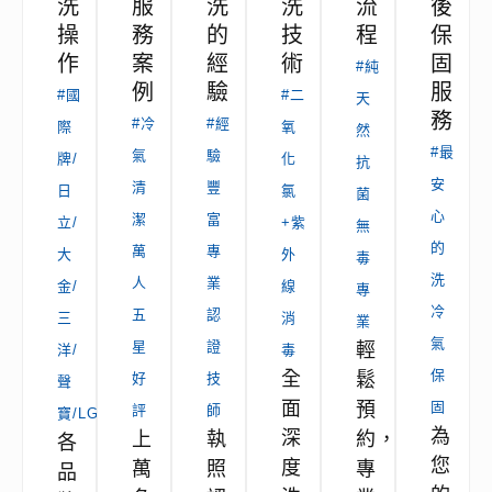
洗
服
洗
洗
流
後
操
務
的
技
程
保
作
案
經
術
固
#純
例
驗
服
#國
#二
天
務
#冷
#經
際
氧
然
#最
氣
驗
牌/
化
抗
安
清
豐
日
氯
菌
心
潔
富
立/
+紫
無
的
萬
專
大
外
毒
洗
人
業
金/
線
專
冷
五
認
三
消
業
氣
星
證
輕
洋/
毒
保
全
鬆
好
技
聲
面
預
固
評
師
寶/LG
為
深
上
執
約，
各
您
度
萬
照
專
品