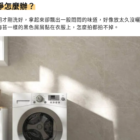
淨怎麼辦？
明才剛洗好，拿起來卻飄出一股悶悶的味道，好像放太久沒
海苔一樣的黑色屑屑黏在衣服上，怎麼拍都拍不掉。