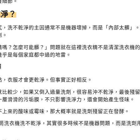
養細節。
乾淨？
式，洗不乾淨的主因通常不是機器壞掉，而是「內部太髒」
到。
精嗎？怎麼可能髒？」問題就在這裡洗衣精不是清潔洗衣機
幾乎是每個家庭都中過的地雷。
髒
點，衣服才會更乾淨。但事實正好相反。
就比較少，如果又倒入過量洗劑，很容易沖不乾淨，最後殘
一層滑滑的污垢膜，不只影響洗淨力，還會開始產生怪味。
不上來的酸味或霉味，那大概率就是洗劑殘留正在發酵。
滾筒洗衣機洗不乾淨，其實很多時候不是機器問題，而是洗劑