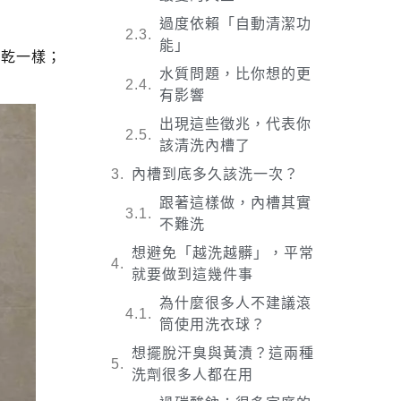
過度依賴「自動清潔功
能」
曬乾一樣；
水質問題，比你想的更
有影響
出現這些徵兆，代表你
該清洗內槽了
內槽到底多久該洗一次？
跟著這樣做，內槽其實
不難洗
想避免「越洗越髒」，平常
就要做到這幾件事
為什麼很多人不建議滾
筒使用洗衣球？
想擺脫汗臭與黃漬？這兩種
洗劑很多人都在用