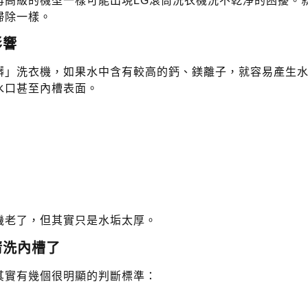
再高級的機型一樣可能出現LG滾筒洗衣機洗不乾淨的困擾。
掃除一樣。
影響
髒」洗衣機，如果水中含有較高的鈣、鎂離子，就容易產生
水口甚至內槽表面。
機老了，但其實只是水垢太厚。
清洗內槽了
其實有幾個很明顯的判斷標準：