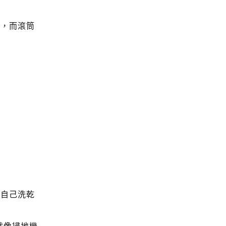
態，而滾筒
會自己洗乾