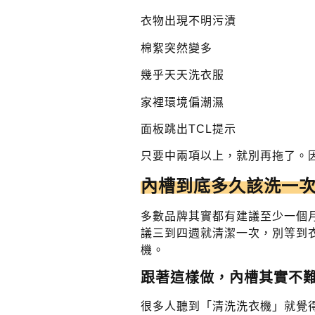
衣物出現不明污漬
棉絮突然變多
幾乎天天洗衣服
家裡環境偏潮濕
面板跳出TCL提示
只要中兩項以上，就別再拖了。
內槽到底多久該洗一
多數品牌其實都有建議至少一個
議三到四週就清潔一次，別等到
機。
跟著這樣做，內槽其實不
很多人聽到「清洗洗衣機」就覺