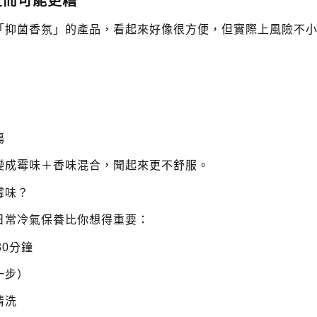
反而可能更糟
「抑菌香氛」的產品，看起來好像很方便，但實際上風險不
傷
變成霉味＋香味混合，聞起來更不舒服。
霉味？
日常冷氣保養比你想得重要：
30分鐘
一步）
清洗