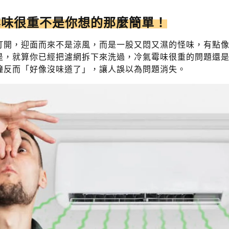
霉味很重不是你想的那麼簡單！
打開，迎面而來不是涼風，而是一股又悶又濕的怪味，有點
是，就算你已經把濾網拆下來洗過，冷氣霉味很重的問題還
鐘反而「好像沒味道了」，讓人誤以為問題消失。