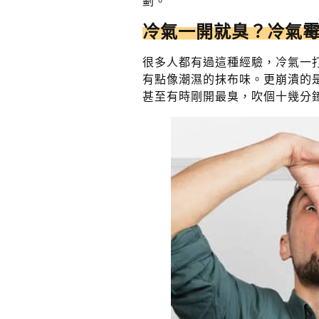
劃。
冷氣一開就臭？冷氣
很多人都有過這種經驗，冷氣一
有點像潮濕的抹布味。更崩潰的
甚至有時剛開最臭，吹個十幾分