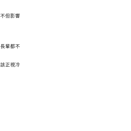
，不但影響
、長輩都不
是該正視冷