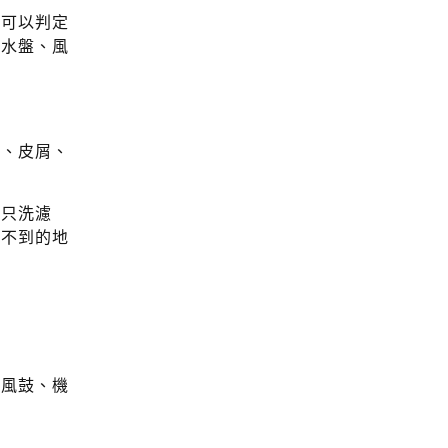
乎可以判定
的水盤、風
絮、皮屑、
麼只洗濾
看不到的地
、風鼓、機