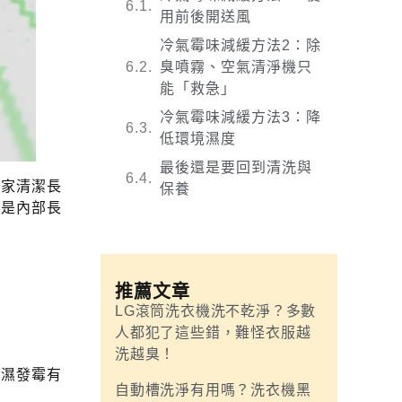
用前後開送風
冷氣霉味減緩方法2：除
臭噴霧、空氣清淨機只
能「救急」
冷氣霉味減緩方法3：降
低環境濕度
最後還是要回到清洗與
居家清潔長
保養
而是內部長
推薦文章
：
LG滾筒洗衣機洗不乾淨？多數
人都犯了這些錯，難怪衣服越
洗越臭！
潮濕發霉有
自動槽洗淨有用嗎？洗衣機黑