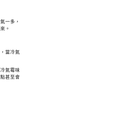
水氣一多，
出來。
視，當冷氣
在冷氣霉味
一點甚至會