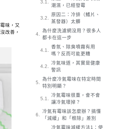
潮濕，已經發霉
原因二：冷排（鰭片、
蒸發器）太髒
像霉味，又
為什麼洗濾網沒用？很多人
是沒改善，
都卡在這一步
香氛、除臭噴霧有用
嗎？反而可能更糟
冷氣味道，其實是健康
警訊
為什麼冷氣霉味在特定時間
特別明顯？
冷氣霉味很重，會不會
讓冷氣壞掉？
冷氣有霉味該怎麼辦？搞懂
「減緩」和「根除」差別
冷氣霉味減緩方法1：使