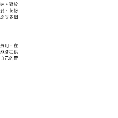
風速。對於
毛髮、花粉
敏原等多個
等費用。在
可能會提供
據自己的實