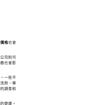
氣價格
也會
洗
公司則可
服務也會影
果。一些不
清洗劑，導
分的調查和
人的健康。