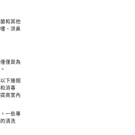
細菌和其他
噴嚏、流鼻
不僅僅是為
境。
括以下幾個
劑和消毒
，提高室內
性。一些專
性的清洗