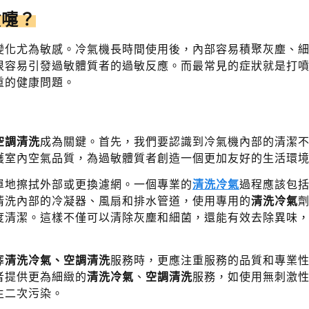
噴嚏？
變化尤為敏感。冷氣機長時間使用後，內部容易積聚灰塵、
很容易引發過敏體質者的過敏反應。而最常見的症狀就是打
重的健康問題。
空調清洗
成為關鍵。首先，我們要認識到冷氣機內部的清潔
護室內空氣品質，為過敏體質者創造一個更加友好的生活環
單地擦拭外部或更換濾網。一個專業的
清洗冷氣
過程應該包
清洗內部的冷凝器、風扇和排水管道，使用專用的
清洗冷氣
度清潔。這樣不僅可以清除灰塵和細菌，還能有效去除異味
擇
清洗冷氣、空調清洗
服務時，更應注重服務的品質和專業
者提供更為細緻的
清洗冷氣
、
空調清洗
服務，如使用無刺激
生二次污染。