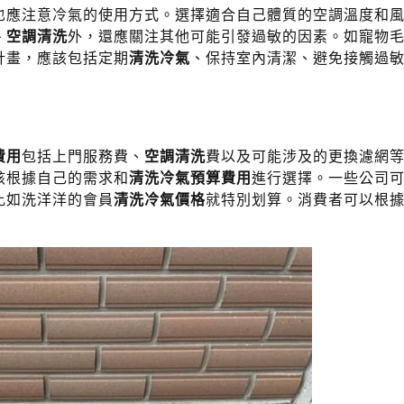
也應注意冷氣的使用方式。選擇適合自己體質的空調溫度和
、空調清洗
外，還應關注其他可能引發過敏的因素。如寵物
計畫，應該包括定期
清洗冷氣
、保持室內清潔、避免接觸過
費用
包括上門服務費、
空調清洗
費以及可能涉及的更換濾網
該根據自己的需求和
清洗冷氣預算費用
進行選擇。一些公司
比如洗洋洋的會員
清洗冷氣價格
就特別划算。消費者可以根