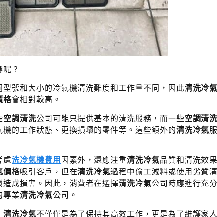
響呢？
同型號和大小的冷氣機清洗難度和工作量不同，因此
清洗冷
價格
會相對較高。
些
空調清洗
公司可能只提供基本的清洗服務，而一些
空調清
氣機的工作狀態、更換損壞的零件等。這些額外的
清洗冷氣
考慮
洗冷氣機費用
因素外，還應注重
清洗冷氣
品質和清洗效
氣價格
吸引客戶，但在
清洗冷氣
過程中偷工減料或使用劣質
機造成損害。因此，消費者在選擇
清洗冷氣
公司時應進行充
的專業
清洗冷氣
公司。
，
清洗冷氣
不僅僅是為了保持其高效工作，更是為了維護家