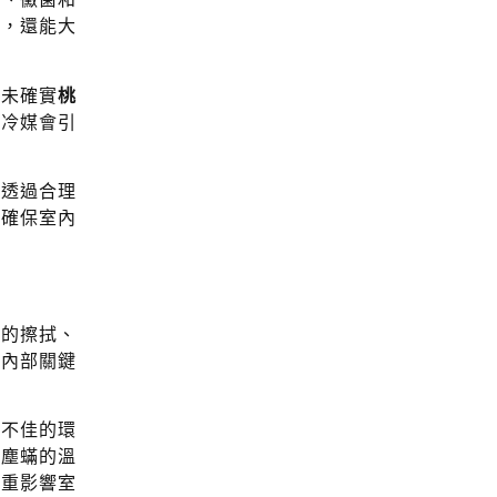
質，還能大
，未確實
桃
的冷媒會引
。透過合理
能確保室內
板的擦拭、
等內部關鍵
氣不佳的環
、塵蟎的溫
嚴重影響室