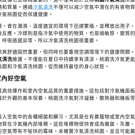
通和質量。通過
冷氣清洗
不僅可以減少空氣中潛在的有害物
冷氣桃園從而保護健康。
源，會在潮濕、溫度適宜的環境下迅速繁殖，並釋放出孢子
敏反應。冷媒則是指冷氣中使用的物質，也是過敏原，變質
、呼吸道感染等，所以冷氣清洗桃園很重要。
涼爽舒適固然重要，但同時也要重視空調環境下的健康問題
氣清洗
維護，不僅能在夏日中持續享有清涼，桃園洗冷氣更
桃園和冷氣清洗桃園，從而維持最佳的身心狀態。
室內好空氣
其高效運作和室內空氣品質的重要措施。這包括對冷氣機面
屬於外觀的基本保養，桃園洗冷氣對冷凝器、散熱器和機板
吸入空氣中的各種細菌和髒污，尤其是在有養寵物或室內空
物質在冷氣機內部堆積。這些堆積物很快會成為黴菌、灰塵
的空氣帶有不愉快的霉味，未確實冷氣清洗桃園，並且可能