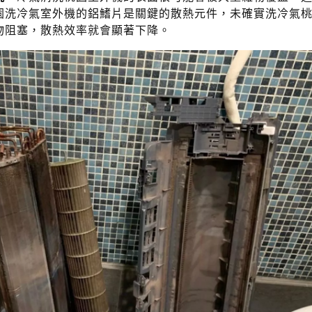
園洗冷氣室外機的鋁鰭片是關鍵的散熱元件，未確實洗冷氣
物阻塞，散熱效率就會顯著下降。