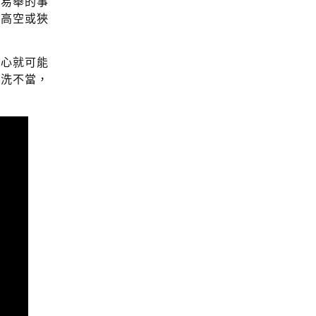
而易舉的事
在高空或狹
小心就可能
清洗不當，