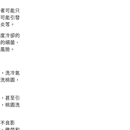
輕者可能只
至可能引發
管炎等。
過度冷卻的
中的細菌、
的風險。
原，洗冷氣
清洗桃園，
喘，甚至引
低，桃園洗
的不良影
塵、黴菌和