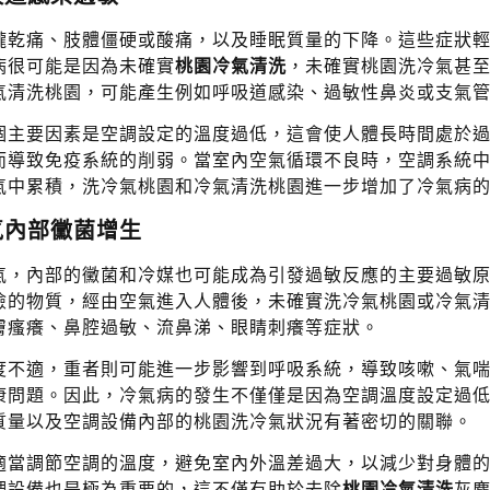
嚨乾痛、肢體僵硬或酸痛，以及睡眠質量的下降。這些症狀
病很可能是因為未確實
桃園冷氣清洗
，未確實桃園洗冷氣甚
氣清洗桃園，可能產生例如呼吸道感染、過敏性鼻炎或支氣
個主要因素是空調設定的溫度過低，這會使人體長時間處於
而導致免疫系統的削弱。當室內空氣循環不良時，空調系統
氣中累積，洗冷氣桃園和冷氣清洗桃園進一步增加了冷氣病
氣內部黴菌增生
氣，內部的黴菌和冷媒也可能成為引發過敏反應的主要過敏
險的物質，經由空氣進入人體後，未確實洗冷氣桃園或冷氣
膚瘙癢、鼻腔過敏、流鼻涕、眼睛刺癢等症狀。
度不適，重者則可能進一步影響到呼吸系統，導致咳嗽、氣
康問題。因此，冷氣病的發生不僅僅是因為空調溫度設定過
質量以及空調設備內部的桃園洗冷氣狀況有著密切的關聯。
適當調節空調的溫度，避免室內外溫差過大，以減少對身體
調設備也是極為重要的，這不僅有助於去除
桃園冷氣清洗
灰