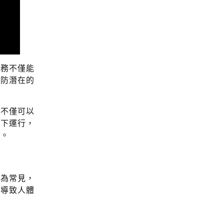
服務不僅能
預防潛在的
這不僅可以
態下運行，
適。
更為常見，
氣導致人體