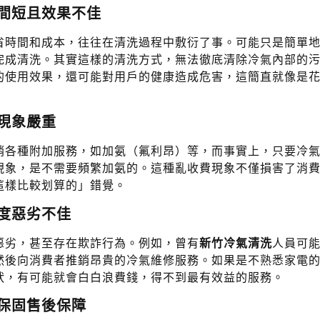
間短且效果不佳
省時間和成本，往往在清洗過程中敷衍了事。可能只是簡單
完成清洗。其實這樣的清洗方式，無法徹底清除冷氣內部的
的使用效果，還可能對用戶的健康造成危害，這簡直就像是
現象嚴重
銷各種附加服務，如加氨（氟利昂）等，而事實上，只要冷
現象，是不需要頻繁加氨的。這種亂收費現象不僅損害了消
這樣比較划算的」錯覺。
度惡劣不佳
惡劣，甚至存在欺詐行為。例如，曾有
新竹冷氣清洗
人員可
然後向消費者推銷昂貴的冷氣維修服務。如果是不熟悉家電
狀，有可能就會白白浪費錢，得不到最有效益的服務。
保固售後保障