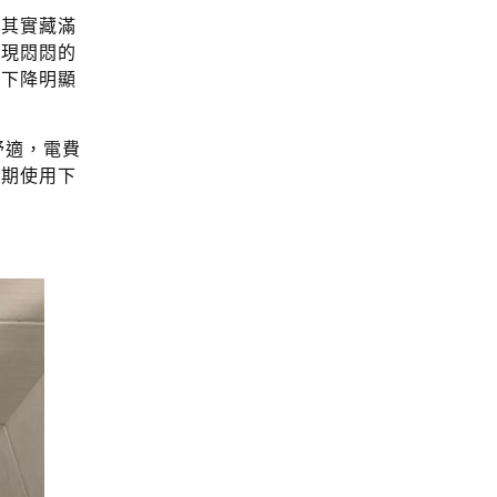
，其實藏滿
出現悶悶的
溫下降明顯
舒適，電費
長期使用下