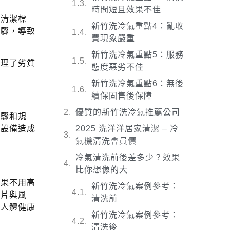
時間短且效果不佳
本清潔標
新竹洗冷氣重點4：亂收
步驟，導致
費現象嚴重
新竹洗冷氣重點5：服務
整理了劣質
態度惡劣不佳
新竹洗冷氣重點6：無後
續保固售後保障
優質的新竹洗冷氣推薦公司
步驟和規
2025 洗洋洋居家清潔 – 冷
氣設備造成
氣機清洗會員價
冷氣清洗前後差多少？效果
比你想像的大
如果不用高
新竹洗冷氣案例參考：
翅片與風
清洗前
對人體健康
新竹洗冷氣案例參考：
清洗後