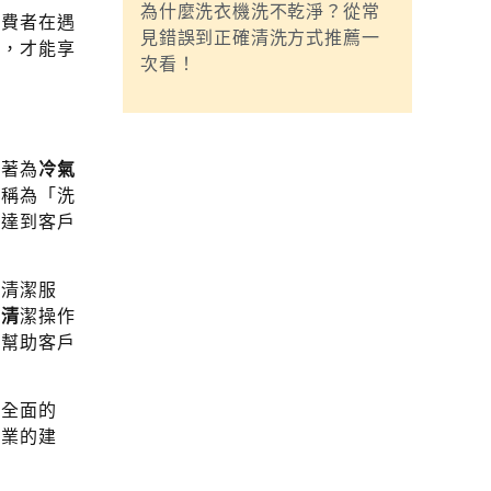
為什麼洗衣機洗不乾淨？從常
消費者在遇
見錯誤到正確清洗方式推薦一
司，才能享
次看！
承著為
冷氣
地稱為「洗
能達到客戶
家清潔服
守
清
潔操作
，幫助客戶
行全面的
專業的建