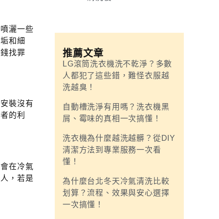
地噴灑一些
污垢和細
推薦文章
花錢找罪
LG滾筒洗衣機洗不乾淨？多數
人都犯了這些錯，難怪衣服越
洗越臭！
氣安裝沒有
自動槽洗淨有用嗎？洗衣機黑
費者的利
屑、霉味的真相一次搞懂！
洗衣機為什麼越洗越髒？從DIY
清潔方法到專業服務一次看
懂！
能會在冷氣
的人，若是
為什麼台北冬天冷氣清洗比較
划算？流程、效果與安心選擇
一次搞懂！