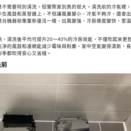
就不需要特別清洗，但實際差別真的很大。清洗前的冷氣裡
卡在風鼓和蒸發器上，不但讓風量變小、冷氣不夠冷，還會
整台機器就像重新復活一樣，出風變強、冷房速度變快，室
，清洗後平均可提升20～40%的冷房效能，不僅吹起來更
乾淨的風鼓和濾網能減少霉味與粉塵，家中空氣變得清新，
四季都吹得安心又省錢。
洗前