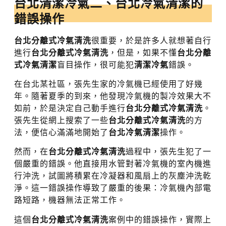
台北清潔冷氣
二、
台北冷氣清潔
的
錯誤操作
台北分離式冷氣清洗
很重要，於是許多人就想著自行
進行
台北分離式冷氣清洗
，但是，如果不懂
台北分離
式冷氣清潔
盲目操作，很可能犯
清潔冷氣
錯誤。
在台北某社區，張先生家的冷氣機已經使用了好幾
年。隨著夏季的到來，他發現冷氣機的製冷效果大不
如前，於是決定自己動手進行
台北分離式冷氣清洗
。
張先生從網上搜索了一些
台北分離式冷氣清洗
的方
法，便信心滿滿地開始了
台北冷氣清潔
操作。
然而，在
台北分離式冷氣清洗
過程中，張先生犯了一
個嚴重的錯誤。他直接用水管對著冷氣機的室內機進
行沖洗，試圖將積累在冷凝器和風扇上的灰塵沖洗乾
淨。這一錯誤操作導致了嚴重的後果：冷氣機內部電
路短路，機器無法正常工作。
這個
台北分離式冷氣清洗
案例中的錯誤操作，實際上