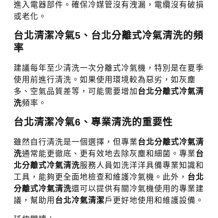
進入電器部件。確保冷媒管沒有洩漏，電纜沒有破損
或老化。
台北清潔冷氣
5、
台北分離式冷氣清洗
的頻
率
建議每年至少清洗一次分離式冷氣機，特別是在夏季
使用前進行清洗。如果使用環境較為惡劣，如灰塵
多、空氣品質差等，可能需要增加
台北分離式冷氣清
洗
頻率。
台北清潔冷氣
6、專業清洗的重要性
雖然自行清洗是一個選擇，但專業
台北分離式冷氣清
洗
通常能更徹底、更有效地去除灰塵和細菌。專業
台
北分離式冷氣清洗
服務人員如洗洋洋具備專業知識和
工具，能夠更全面地檢查和維護冷氣機。此外，
台北
分離式冷氣清洗
還可以提供有關冷氣機使用的專業建
議，幫助用
台北冷氣清潔
戶更好地使用和維護設備。