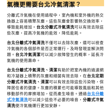
氣機更需要
台北冷氣清潔
？
分離式冷氣機在使用過程中，室內機和室外機的熱交
換器上容易積聚灰塵，這些灰塵會影響熱交換效率，
導致能耗增加。
台北分離式冷氣清洗
可以有效去除這
些灰塵，提高冷氣機的能效，降低能耗。
台北分離式冷氣清洗
不僅可以去除灰塵，還可以檢查
冷氣機的各個部件是否正常運行，及時發現並解決問
題。
台北冷氣清潔
可以減少故障發生的概率，延長冷
氣機的使用壽命。
台北分離式冷氣清洗、清潔
有助於把室內機的過濾網
和冷凝器上積聚的灰塵和細菌有效去除，在
台北定期
分離式冷氣清洗、清潔
可以有效去除這些污染物，保
障居住者的健康。灰塵的積累也可能導致風扇和其他
移動部件的摩擦增加，從而產生噪音。通過
台北分離
式冷氣清洗
可以減少這些不必要的噪音，
分離式冷氣
清洗
使冷氣機運行更加安靜。