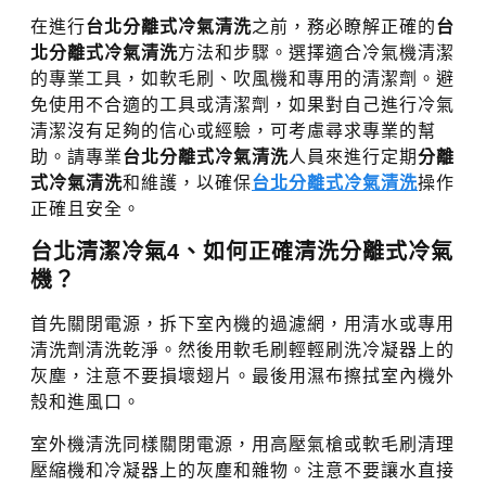
在進行
台北分離式冷氣清洗
之前，務必瞭解正確的
台
北分離式冷氣清洗
方法和步驟。選擇適合冷氣機清潔
的專業工具，如軟毛刷、吹風機和專用的清潔劑。避
免使用不合適的工具或清潔劑，如果對自己進行冷氣
清潔沒有足夠的信心或經驗，可考慮尋求專業的幫
助。請專業
台北分離式冷氣清洗
人員來進行定期
分離
式冷氣清洗
和維護，以確保
台北分離式冷氣清洗
操作
正確且安全。
台北清潔冷氣
4、如何正確清洗分離式冷氣
機？
首先關閉電源，拆下室內機的過濾網，用清水或專用
清洗劑清洗乾淨。然後用軟毛刷輕輕刷洗冷凝器上的
灰塵，注意不要損壞翅片。最後用濕布擦拭室內機外
殼和進風口。
室外機清洗同樣關閉電源，用高壓氣槍或軟毛刷清理
壓縮機和冷凝器上的灰塵和雜物。注意不要讓水直接