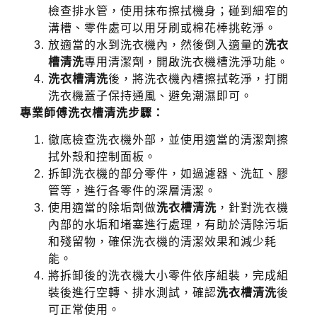
檢查排水管，使用抹布擦拭機身；碰到細窄的
溝槽、零件處可以用牙刷或棉花棒挑乾淨。
放適當的水到洗衣機內，然後倒入適量的
洗衣
槽清洗
專用清潔劑，開啟洗衣機槽洗淨功能。
洗衣槽清洗
後，將洗衣機內槽擦拭乾淨，打開
洗衣機蓋子保持通風、避免潮濕即可。
專業師傅洗衣槽清洗步驟：
徹底檢查洗衣機外部，並使用適當的清潔劑擦
拭外殼和控制面板。
拆卸洗衣機的部分零件，如過濾器、洗缸、膠
管等，進行各零件的深層清潔。
使用適當的除垢劑做
洗衣槽清洗
，針對洗衣機
內部的水垢和堵塞進行處理，有助於清除污垢
和殘留物，確保洗衣機的清潔效果和減少耗
能。
將拆卸後的洗衣機大小零件依序組裝，完成組
裝後進行空轉、排水測試，確認
洗衣槽清洗
後
可正常使用。