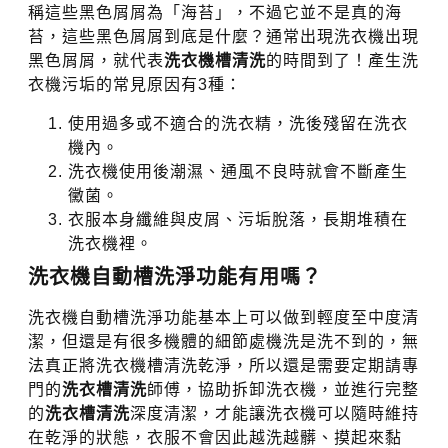
稱這些黑色屑屑為「海苔」，不過它並不是真的海
苔，這些黑色屑屑到底是什麼？通常出現洗衣機出現
黑色屑屑，就代表
洗衣機槽清洗
的時間到了！產生洗
衣機污垢的常見原因有3種：
使用過多或不適合的洗衣精，洗後殘留在洗衣
機內。
洗衣機使用後潮濕、通風不良時就會不斷產生
黴菌。
衣服本身纖維與皮屑、污垢脫落，長期堆積在
洗衣機裡。
洗衣機自動槽洗淨功能有用嗎？
洗衣機自動槽洗淨功能基本上可以做到輕度至中度清
潔，但還是有很多機體的細節處機洗是洗不到的，無
法真正將洗衣機槽清洗乾淨，所以還是需要定期請專
門的
洗衣槽清洗
師傅，協助拆卸洗衣機，並進行完整
的
洗衣槽清洗
深度清潔，才能讓洗衣機可以隨時維持
在乾淨的狀態，衣服不會因此越洗越髒、摸起來黏