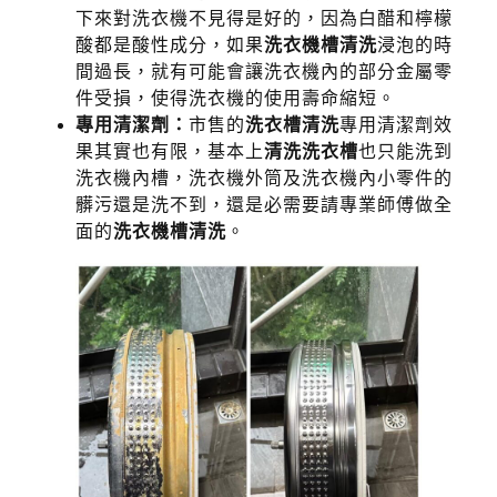
下來對洗衣機不見得是好的，因為白醋和檸檬
酸都是酸性成分，如果
洗衣機槽清洗
浸泡的時
間過長，就有可能會讓洗衣機內的部分金屬零
件受損，使得洗衣機的使用壽命縮短。
專用清潔劑：
市售的
洗衣槽清洗
專用清潔劑效
果其實也有限，基本上
清洗洗衣槽
也只能洗到
洗衣機內槽，洗衣機外筒及洗衣機內小零件的
髒污還是洗不到，還是必需要請專業師傅做全
面的
洗衣機槽清洗
。