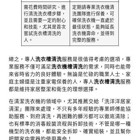
需花費時間研究、進
定期請專業洗衣機清
行清洗洗衣槽步驟，
洗團隊進行保養，可
並且需要一定的耐心
確保洗衣機一直處於
和技能，尤其是首次
最佳狀態，能夠延長
嘗試洗衣槽清洗的
洗衣機壽命，並得到
人。
完整的服務。
總之，專人
洗衣槽清洗
服務是很值得考慮的選項，專
業服務不僅可滿足
洗衣機槽清洗
的需求，同時也能帶
來省時省力的良好體驗。無論是忙碌的職業人士、家
庭主婦還是注重家電保養的人，專人
洗衣槽清洗
服務
都是維持家居整潔和衛生的理想選擇。
在清潔洗衣機的領域中，尤其推薦交給「洗洋洋居家
清潔」團隊來處理，不只有多年經驗的專業師傅能協
助服務、到府清洗，再困難的髒污都可以徹底清除；
也有標準的消毒殺菌流程與拆卸技術，不管是哪一種
機型的洗衣機，都能安全拆卸、確實組裝，並且幫你
把關家中電器的使用壽命！