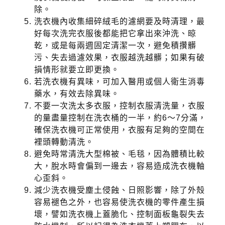
除。
洗衣機內收集細碎絨毛的濾網要及時清理，最
好每次洗完衣服後都能把它拿出來沖洗、晾
乾，或是每兩週固定清潔一次，避免積攢髒
污、失去過濾效果，衣服越洗越髒；如果有破
損情形就要立即更換。
若洗衣機有異味，可加入醫用或個人衛生消毒
藥水，有效去除異味。
不要一次洗太多衣服，控制衣服清洗量，衣服
的量盡量控制在洗衣桶的一半，約6～7分滿，
確保洗衣機可正常使用，衣服有足夠的空間在
裡頭轉動清洗。
避免時常清洗大型棉被、毛毯，因為體積比較
大，脫水時會偏到一邊去，容易造成洗衣機軸
心歪斜。
減少洗衣機受塵土侵蝕、日照影響，除了外殼
容易褪色之外，也容易使洗衣機的零件產生損
壞，譬如洗衣機上蓋脆化、控制面板龜裂失去