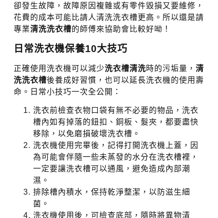
卻發生故障，故障原因複雜或有零件毀損又要維修，
花費的成本可能比請人清洗洗衣槽更高。所以還是請
專業
清洗洗衣槽
的師傅來協助會比較好呦！
日常洗衣機保養10大技巧
正確使用洗衣機可以減少
洗衣槽清洗
時的污垢量，
清
洗洗衣槽
後養成好習慣，也可以延長洗衣機的使用壽
命。日常小技巧一次全公開：
洗衣前檢查衣物口袋有無不必要的物品，洗衣
槽內如有掉落的鈕扣、銅板、髮夾，都要盡快
移除，以免磨損破壞洗衣槽。
洗衣機使用完畢後，記得打開洗衣機上蓋，因
為可能會伴隨一些未蒸發的水分在洗衣槽裡，
一定要讓洗衣槽可以通風，避免造成內部潮
濕。
排除槽內積水，保持乾淨整潔，以防滋生細
菌。
洗衣機使用後，可檢查底部，隨時將異物清