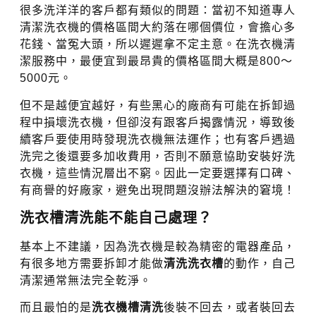
很多洗洋洋的客戶都有類似的問題：當初不知道專人
清潔洗衣機的價格區間大約落在哪個價位，會擔心多
花錢、當冤大頭，所以遲遲拿不定主意。在洗衣機清
潔服務中，最便宜到最昂貴的價格區間大概是800～
5000元。
但不是越便宜越好，有些黑心的廠商有可能在拆卸過
程中損壞洗衣機，但卻沒有跟客戶揭露情況，導致後
續客戶要使用時發現洗衣機無法運作；也有客戶遇過
洗完之後還要多加收費用，否則不願意協助安裝好洗
衣機，這些情況層出不窮。因此一定要選擇有口碑、
有商譽的好廠家，避免出現問題沒辦法解決的窘境！
洗衣槽清洗能不能自己處理？
基本上不建議，因為洗衣機是較為精密的電器產品，
有很多地方需要拆卸才能做
清洗洗衣槽
的動作，自己
清潔通常無法完全乾淨。
而且最怕的是
洗衣機槽清洗
後裝不回去，或者裝回去