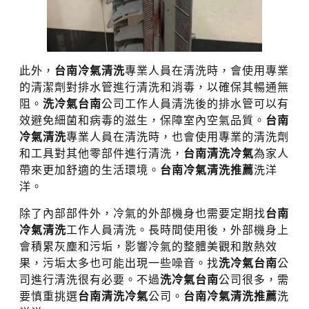
此外，
台南冷氣清洗
專業人員在清洗時，會使用專業
的清潔劑對排水管進行清洗和消毒，以確保其暢通無
阻。
洗冷氣台南
公司工作人員清洗後的排水管可以有
效避免細菌和病毒的滋生，保障室內空氣品質。
台南
冷氣清洗
專業人員在清洗時，也會使用專業的清洗劑
和工具對其他零部件進行清洗，
台南清洗冷氣
為家人
帶來更加舒適的生活環境。
台南冷氣清洗推薦
洗洋
洋。
除了內部部件外，冷氣的外部機身也需要定期找
台南
冷氣清洗
工作人員清洗。長時間使用後，外部機身上
會積累灰塵和污垢，影響冷氣的整體美觀和散熱效
果，污垢太多也可能出現一些噪音。找
洗冷氣台南
公
司進行清洗很有必要。不過
洗冷氣台南
公司很多，需
要慎重挑選
台南清洗冷氣
公司。
台南冷氣清洗推薦
洗