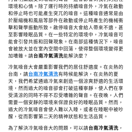
環境和心情。除了運行時的持續噪音外，冷氣在啟動
和停止時也可能產生突兀的噪音。這種噪音通常是由
於壓縮機和風扇等部件在啟動或停止時產生的機械衝
擊和聲學振動所致。啟停噪音大會給人帶來不適，甚
至影響睡眠品質。在一些特定的環境中，冷氣噪音可
能會引發共振和回聲現象。在南部這種情況下，噪音
會被放大並在室內空間中回蕩，使得整個環境變得更
加嘈雜。請
台南冷氣清洗
能解決麼？
冷氣噪音大會嚴重影響我們的居住舒適度。在炎熱的
台南，請
台南冷氣清洗
有時候能解決，在炎熱的夏
天，我們希望通過冷氣來創造一個涼爽舒適的生活環
境，然而過大的噪音卻會打破這種寧靜，使人們在享
受清涼的同時不得不忍受嘈雜的聲音。在夜晚，人們
需要一個安靜的環境來保證良好的睡眠品質。然而，
過大的冷氣噪音會使人難以入睡，或者在睡眠中被吵
醒，從而影響第二天的精神狀態和生活品質。
為了解決冷氣噪音大的問題，可以請
台南冷氣清洗
，