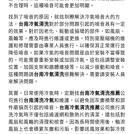
不合理時，這種噪音可能會更加明顯。
找到了噪音的原因，就找到瞭解決冷氣噪音大的方
法，
台南冷氣清洗
對於部分問題引起的噪音具有一定
的效果。對於因老化、鬆動或損壞的部件，如風扇、
風輪等，應及時進行維護或更換。特別是壓縮機的維
護和修理需要由專業人員進行，以確保其正常運行並
降低噪音。如果冷氣的噪音問題是由於安裝不當導致
的，可能需要重新安裝或加固冷氣。這包括調整安裝
位置、加固支架和牆體連接等，以減少振動和噪音。
這種問題請
台南冷氣清洗
很難解決，需要請安裝人員
來解決問題。
其實，日常使用冷氣時，定期找
台南冷氣清洗推薦
公
司進行
台南清洗冷氣
和維護，以避免因灰塵積聚和部
件磨損而引起的噪音。
台南冷氣清洗推薦
公司進行清
洗冷氣時不僅包括過濾網和散熱片的清潔，還包括對
風扇和風輪的清理和檢查。因為長時間使用後，軸流
風扇上也會積累灰塵和污垢，影響送風效果和製冷效