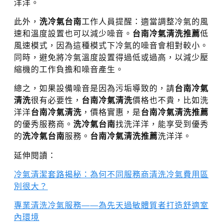
洋洋。
此外，
洗冷氣台南
工作人員提醒：適當調整冷氣的風
速和溫度設置也可以減少噪音。
台南冷氣清洗推薦
低
風速模式，因為這種模式下冷氣的噪音會相對較小。
同時，避免將冷氣溫度設置得過低或過高，以減少壓
縮機的工作負擔和噪音產生。
總之，如果設備噪音是因為污垢導致的，請
台南冷氣
清洗
很有必要性，
台南冷氣清洗
價格也不貴，比如洗
洋洋
台南冷氣清洗
，價格實惠，是
台南冷氣清洗推薦
的優秀服務商。
洗冷氣台南
找洗洋洋，能享受到優秀
的
洗冷氣台南
服務。
台南冷氣清洗推薦
洗洋洋。
延伸閱讀：
冷氣清潔套路揭秘：為何不同服務商清洗冷氣費用區
別很大？
專業清洗冷氣服務——為先天過敏體質者打造舒適室
內環境