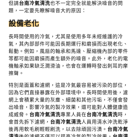
但請
台南冷氣清洗
也不一定完全就能解決噪音的問
題，一定要先瞭解噪音大的原因：
設備老化
長時間使用的冷氣，尤其是使用多年未經維護的冷
氣，其內部部件可能因長期運行和磨損而出現老化、
鬆動。例如，風扇的軸承和馬達、壓縮機內部的零件
等都可能因磨損而產生額外的噪音。此外，老化的電
機軸承如果缺乏潤滑油，也會在運轉時發出刺耳的摩
擦聲。
特別是面蓋和濾網，這是冷氣最容易被污染的部位，
因為它們直接暴露在外部環境中。長時間使用後，濾
網上會積累大量的灰塵、細菌和其他污垢，不僅會發
出噪音，影響冷氣的製冷效果，還可能對人體健康造
成威脅。
台南冷氣清洗
專業人員在
台南冷氣清洗
時，
會首先拆下濾網，
台南冷氣清洗
人員用清水沖洗乾淨
後再用軟毛刷輕輕刷洗，以去除頑固污漬。
台南冷氣
清洗
後的濾網不僅可以提高冷氣的製冷效果，
台南清